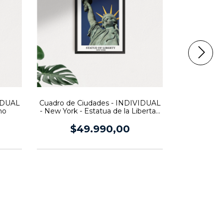
VIDUAL
Cuadro de Ciudades - INDIVIDUAL
Cuadr
no
- New York - Estatua de la Libertad
INDIVIDUA
- Queen
$49.990,00
$4