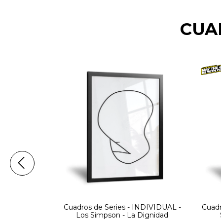
CUA
ICULA -
Cuadros de Series - INDIVIDUAL -
Cuadr
R WARS -
Los Simpson - La Dignidad