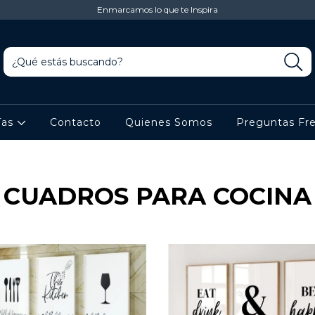
Enmarcamos lo que te Inspira
ías
Contacto
Quienes Somos
Preguntas Fr
CUADROS PARA COCINA