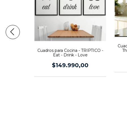
Cuad
Th
Cuadros para Cocina - TRIPTICO -
 Comedor -
Eat - Drink - Love
PM (Vaso de
Vino)
$149.990,00
,00