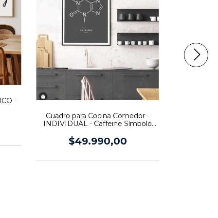
Cuadros p
DIPTICO -
ICO -
C
$9
Cuadro para Cocina Comedor -
INDIVIDUAL - Caffeine Símbolo
Químico
$49.990,00