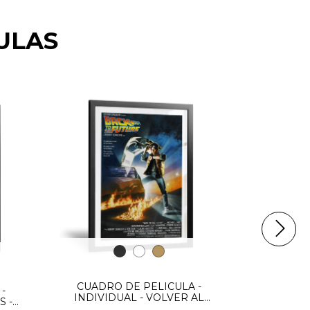
ULAS
CUADROS
TRIPTICO 
$1
CUADRO DE PELICULA -
-
INDIVIDUAL - VOLVER AL
S -
FUTURO 1