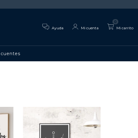
0
Ayuda
Mi cuenta
Mi carrito
ecuentes