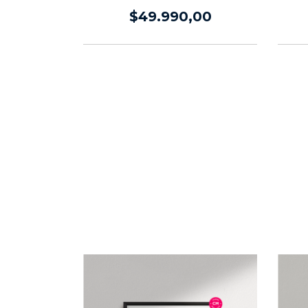
E JEDI
,00
$49.990,00