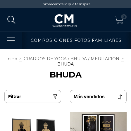
Enmarcamos lo que te Inspira
0
COMPOSICIONES FOTOS FAMILIARES
Inicio
>
CUADROS DE YOGA / BHUDA / MEDITACION
>
BHUDA
BHUDA
Filtrar